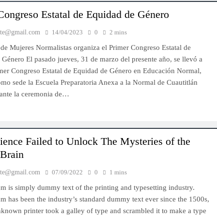
Congreso Estatal de Equidad de Género
nte@gmail.com
14/04/2023
0
2 mins
 de Mujeres Normalistas organiza el Primer Congreso Estatal de
Género El pasado jueves, 31 de marzo del presente año, se llevó a
imer Congreso Estatal de Equidad de Género en Educación Normal,
omo sede la Escuela Preparatoria Anexa a la Normal de Cuautitlán
urante la ceremonia de…
ence Failed to Unlock The Mysteries of the
Brain
nte@gmail.com
07/09/2022
0
1 mins
 is simply dummy text of the printing and typesetting industry.
m has been the industry’s standard dummy text ever since the 1500s,
known printer took a galley of type and scrambled it to make a type
IMPORTANTES