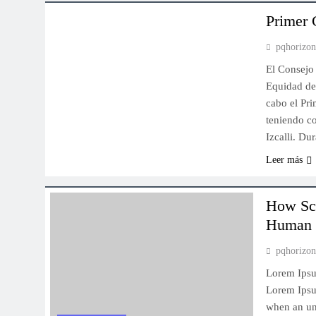
Primer 
pqhorizo
El Consejo
Equidad de 
cabo el Pr
teniendo c
Izcalli. D
Leer más
How Sci
Human 
pqhorizo
Lorem Ipsum
Lorem Ipsu
when an un