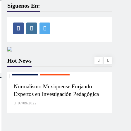
Síguenos En:
Hot News
EDUCACIÓN
IMPORTANTES
EDUC
Normalismo Mexiquense Forjando
Un Mo
Expertos en Investigación Pedagógica
Norm
Inau
07/09/2022
07/0