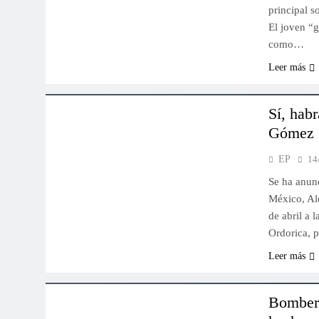
principal 
El joven “g
como…
Leer más
IMPORTANTES
POLÍTICA
Sí, hab
Gómez
EP
14
Se ha anunc
México, Al
de abril a 
Ordorica, 
Leer más
POLÍTICA
ÚLTIMO MOMENTO
Bombero