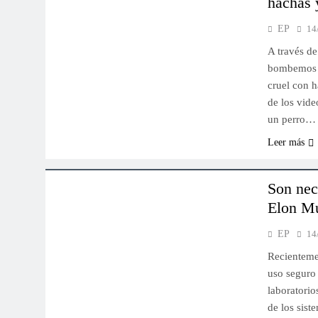
hachas 
EP
14
A través de
bombemos d
cruel con h
de los vide
un perro…
Leer más
TECNOLOGÍA
ÚLTIMO MOMENTO
Son nec
Elon M
EP
14
Recientemen
uso seguro d
laboratorio
de los sist