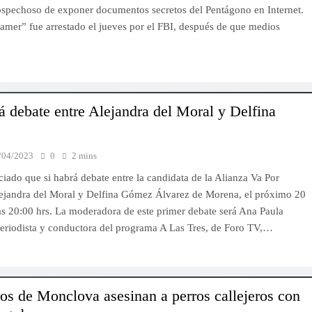
sospechoso de exponer documentos secretos del Pentágono en Internet.
amer” fue arrestado el jueves por el FBI, después de que medios
rá debate entre Alejandra del Moral y Delfina
/04/2023
0
2 mins
iado que si habrá debate entre la candidata de la Alianza Va Por
ejandra del Moral y Delfina Gómez Álvarez de Morena, el próximo 20
las 20:00 hrs. La moderadora de este primer debate será Ana Paula
periodista y conductora del programa A Las Tres, de Foro TV,…
IMPORTANTES
s de Monclova asesinan a perros callejeros con
Dr. Edgar Alfonso Orozco designado