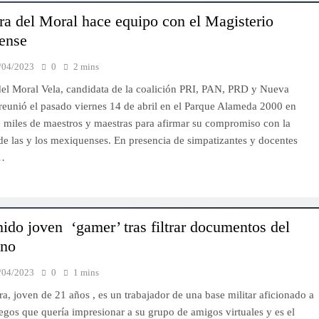
ra del Moral hace equipo con el Magisterio
ense
/04/2023
0
2 mins
del Moral Vela, candidata de la coalición PRI, PAN, PRD y Nueva
reunió el pasado viernes 14 de abril en el Parque Alameda 2000 en
e miles de maestros y maestras para afirmar su compromiso con la
e las y los mexiquenses. En presencia de simpatizantes y docentes
…
nido joven ‘gamer’ tras filtrar documentos del
ono
/04/2023
0
1 mins
ra, joven de 21 años , es un trabajador de una base militar aficionado a
egos que quería impresionar a su grupo de amigos virtuales y es el