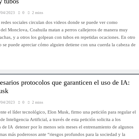
y tubos
como portavoz de los maestros de
/04/2023
0
2 mins
matemáticas
 redes sociales circulan dos videos donde se puede ver como
14/04/2023
el Monclova, Coahuila matan a perros callejeros de manera muy
achas, y a otros los golpean con tubos en repetidas ocaciones. En otro
o se puede apreciar cómo alguien detiene con una cuerda la cabeza de
esarios protocolos que garanticen el uso de IA:
usk
/04/2023
0
2 mins
te el líder tecnológico, Elon Musk, firmo una petición para regular el
e Inteligencia Artificial, a través de esta petición solicita a los
s de IA detener por lo menos seis meses el entrenamiento de algunos
emas más poderosos ante “riesgos profundos para la sociedad y la