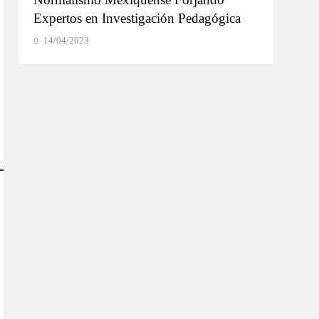
Expertos en Investigación Pedagógica
Norm
Inau
14/04/2023
14/0