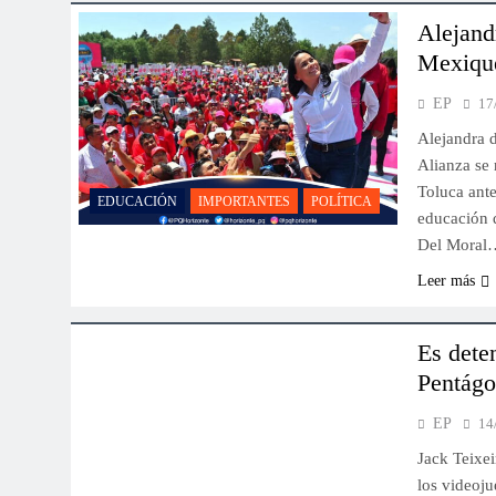
Alejand
Mexiqu
EP
17
Alejandra 
Alianza se 
Toluca ant
EDUCACIÓN
IMPORTANTES
POLÍTICA
educación d
Del Moral
INTERNACIONAL
TECNOLOGÍA
Leer más
ÚLTIMO MOMENTO
VIDEOJUEGOS
Es dete
Pentág
EP
14
Jack Teixei
los videoju