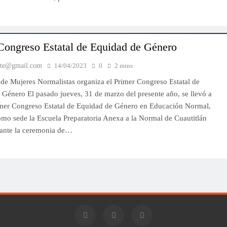
Congreso Estatal de Equidad de Género
nte@gmail.com
14/04/2023
0
2 mins
 de Mujeres Normalistas organiza el Primer Congreso Estatal de
Género El pasado jueves, 31 de marzo del presente año, se llevó a
IMPORTANTES
imer Congreso Estatal de Equidad de Género en Educación Normal,
omo sede la Escuela Preparatoria Anexa a la Normal de Cuautitlán
Dr. Edgar Alfonso Orozco designado
urante la ceremonia de…
como portavoz de los maestros de
matemáticas
14/04/2023