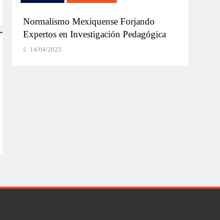
Normalismo Mexiquense Forjando
Un Mo
Expertos en Investigación Pedagógica
Norm
Inau
14/04/2023
14/0