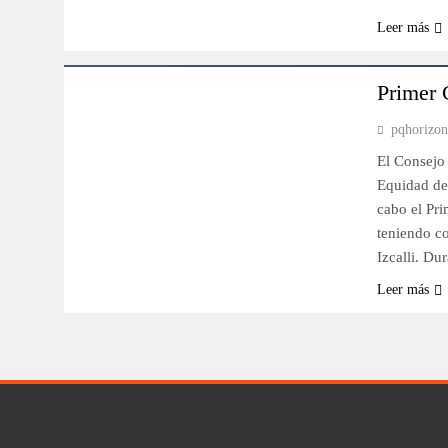
Leer más
IMPORTANTES
Primer 
pqhorizo
El Consejo
Equidad de 
cabo el Pr
teniendo c
Izcalli. D
Leer más