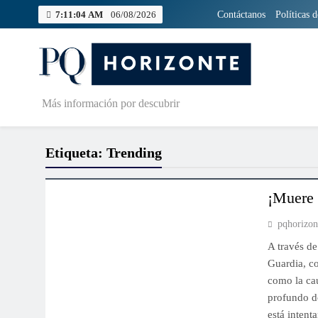
Skip
7:11:04 AM
06/08/2026
Contáctanos
Políticas 
to
content
Más información por descubrir
Etiqueta:
Trending
IMPORTANTES
MÚSICA
POPULARES
¡Muere 
pqhorizo
A través de
Guardia, co
como la ca
profundo do
está inten