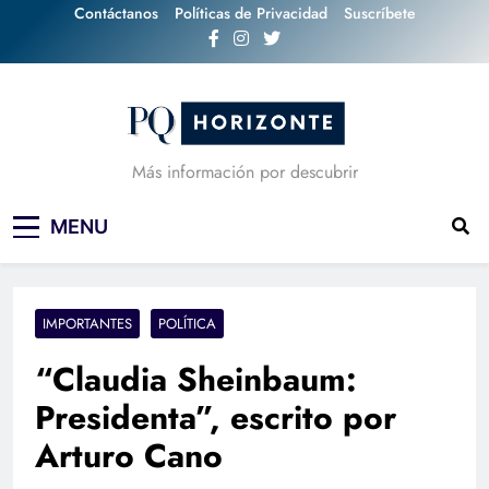
Skip
Contáctanos
Políticas de Privacidad
Suscríbete
to
content
Más información por descubrir
MENU
IMPORTANTES
POLÍTICA
“Claudia Sheinbaum:
Presidenta”, escrito por
Arturo Cano