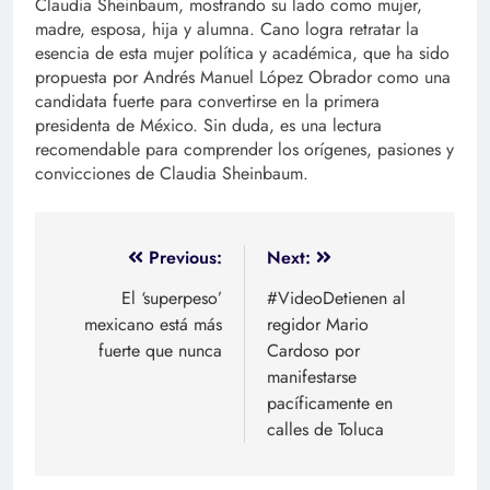
Claudia Sheinbaum, mostrando su lado como mujer,
madre, esposa, hija y alumna. Cano logra retratar la
esencia de esta mujer política y académica, que ha sido
propuesta por Andrés Manuel López Obrador como una
candidata fuerte para convertirse en la primera
presidenta de México. Sin duda, es una lectura
recomendable para comprender los orígenes, pasiones y
convicciones de Claudia Sheinbaum.
Navegación
Previous:
Next:
de
El ‘superpeso’
#VideoDetienen al
mexicano está más
regidor Mario
entradas
fuerte que nunca
Cardoso por
manifestarse
pacíficamente en
calles de Toluca