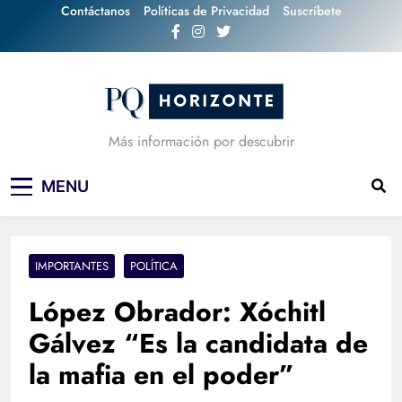
Skip
Contáctanos
Políticas de Privacidad
Suscríbete
to
content
Más información por descubrir
MENU
IMPORTANTES
POLÍTICA
López Obrador: Xóchitl
Gálvez “Es la candidata de
la mafia en el poder”