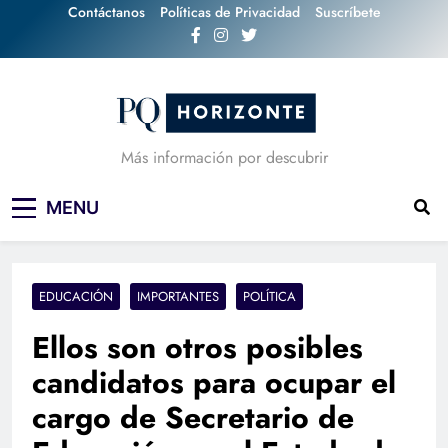
Skip
Contáctanos
Políticas de Privacidad
Suscríbete
to
content
Más información por descubrir
MENU
EDUCACIÓN
IMPORTANTES
POLÍTICA
Ellos son otros posibles
candidatos para ocupar el
cargo de Secretario de