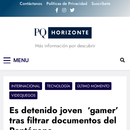
Skip
Contáctanos
Políticas de Privacidad
Suscríbete
to
content
Más información por descubrir
MENU
INTERNACIONAL
TECNOLOGÍA
ÚLTIMO MOMENTO
VIDEOJUEGOS
Es detenido joven ‘gamer’
tras filtrar documentos del