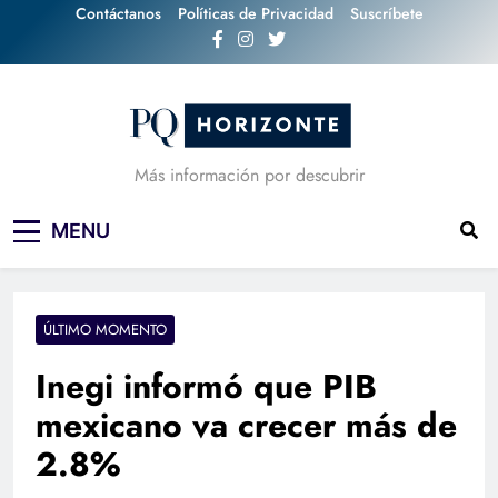
Skip
Contáctanos
Políticas de Privacidad
Suscríbete
to
content
Más información por descubrir
MENU
ÚLTIMO MOMENTO
Inegi informó que PIB
mexicano va crecer más de
2.8%